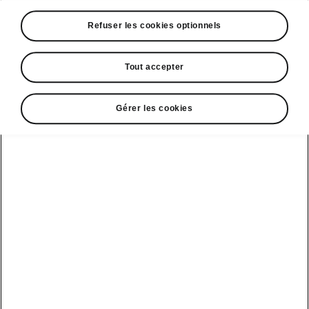
A voir également
Refuser les cookies optionnels
Offres
La reprise par Škoda
Tout accepter
Le stock par Škoda
Gérer les cookies
Occasions
E-brochures et tarifs
Action de
service moteur
diesel EA
Voir tous
Offres et
Entreprises
financement
les modèles
Retour et
recyclage des
Nos modèles
batteries
Le leasing Epiq
pour
Nouveau Epiq
par Škoda
professionnels