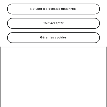
A voir également
Refuser les cookies optionnels
Offres
La reprise par Škoda
Tout accepter
Le stock par Škoda
Gérer les cookies
Occasions
E-brochures et tarifs
Action de
service moteur
diesel EA
Voir tous
Offres et
Entreprises
financement
les modèles
Retour et
recyclage des
Nos modèles
batteries
Le leasing Epiq
pour
Nouveau Epiq
par Škoda
professionnels