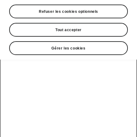
Refuser les cookies optionnels
Tout accepter
Gérer les cookies
Assistant de conduite du Škoda Kamiq
Assistant de conduite (Travel
Assist)
L’assistant de conduite Travel Assist intègre
différents systèmes et fonctions. Lorsqu’ils sont
interconnectés, la voiture
peut grandement
faciliter la conduite
et
améliorer le confort
pendant le trajet
. Une fois activé, l’assistant de
conduite Travel Assist peut automatiquement