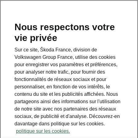
Nous respectons votre
vie privée
Sur ce site, Škoda France, division de
Spécifications techniques du Kodiaq
Volkswagen Group France, utilise des cookies
Tous les détails que vous
pour enregistrer vos paramètres et préférences,
attendiez
pour analyser notre trafic, pour fournir des
fonctionnalités de réseaux sociaux et pour
Dimensions du véhicule
personnaliser, en fonction de vos intérêts, le
contenu du site et les publicités affichées. Nous
partageons ainsi des informations sur l'utilisation
Dimensions intérieures et extérieures,
de notre site avec nos partenaires des réseaux
volume du coffre.
sociaux, de publicité et d'analyse. Découvrez-en
davantage dans politique sur les cookies.
politique sur les cookies.