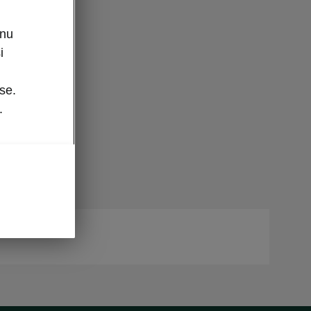
enu
i
se.
.