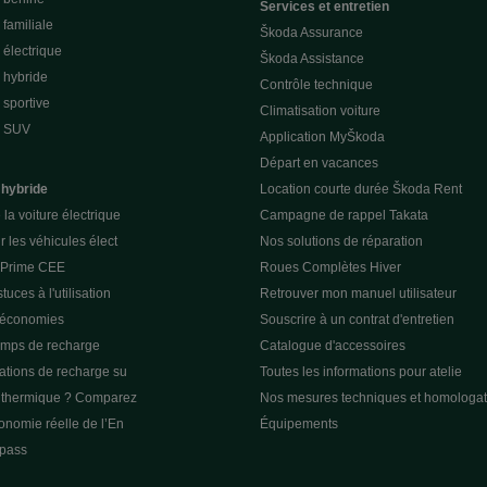
Services et entretien
familiale
Škoda Assurance
électrique
Škoda Assistance
 hybride
Contrôle technique
sportive
Climatisation voiture
e SUV
Application MyŠkoda
Départ en vacances
 hybride
Location courte durée Škoda Rent
la voiture électrique
Campagne de rappel Takata
r les véhicules élect
Nos solutions de réparation
a Prime CEE
Roues Complètes Hiver
tuces à l'utilisation
Retrouver mon manuel utilisateur
 économies
Souscrire à un contrat d'entretien
emps de recharge
Catalogue d'accessoires
tations de recharge su
Toutes les informations pour atelie
u thermique ? Comparez
Nos mesures techniques et homologat
tonomie réelle de l’En
Équipements
pass