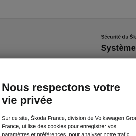
Sécurité du Š
Systèmes
Le Kodiaq est 
de pointe qui 
passagers, mai
Nous respectons votre
des autres usa
appuyer sur ce
vie privée
intense et sur 
Sur ce site, Škoda France, division de Volkswagen Gro
France, utilise des cookies pour enregistrer vos
paramètres et préférences, pour analyser notre trafic,