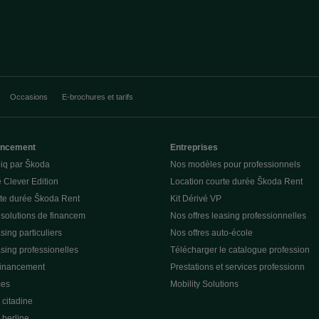
Occasions
E-brochures et tarifs
nancement
Entreprises
piq par Škoda
Nos modèles pour professionnels
 Clever Edition
Location courte durée Škoda Rent
rte durée Škoda Rent
Kit Dérivé VP
 solutions de financem
Nos offres leasing professionnelles
sing particuliers
Nos offres auto-école
asing professionelles
Télécharger le catalogue profession
financement
Prestations et services professionn
ces
Mobility Solutions
citadine
berline