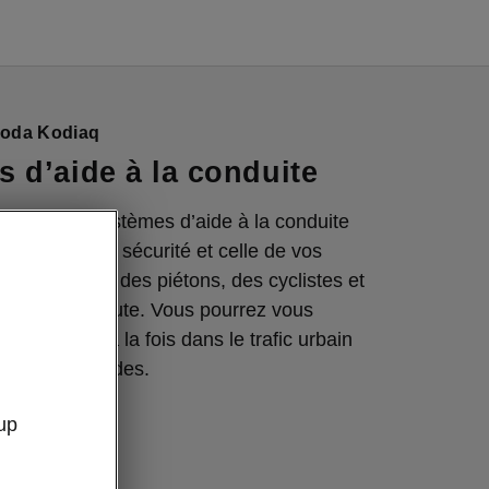
koda Kodiaq
 d’aide à la conduite
équipé de systèmes d’aide à la conduite
assurent votre sécurité et celle de vos
s aussi celle des piétons, des cyclistes et
gers de la route. Vous pourrez vous
s systèmes à la fois dans le trafic urbain
les voies rapides.
up