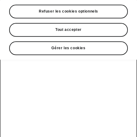
A voir également
Refuser les cookies optionnels
Offres
La reprise par Škoda
Tout accepter
Le stock par Škoda
Gérer les cookies
Occasions
E-brochures et tarifs
Action de
service moteur
diesel EA
Voir tous
Offres et
Entreprises
financement
les modèles
Retour et
recyclage des
Nos modèles
batteries
Le leasing Epiq
pour
Nouveau Epiq
par Škoda
professionnels