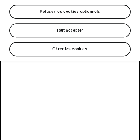
A voir également
Refuser les cookies optionnels
Offres
La reprise par Škoda
Tout accepter
Le stock par Škoda
Gérer les cookies
Occasions
E-brochures et tarifs
Action de
service moteur
diesel EA
Voir tous
Offres et
Entreprises
financement
les modèles
Retour et
recyclage des
Nos modèles
batteries
Le leasing Epiq
pour
Nouveau Epiq
par Škoda
professionnels