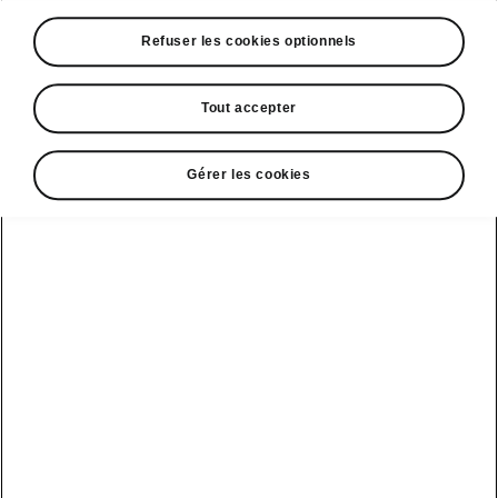
A voir également
Refuser les cookies optionnels
Offres
La reprise par Škoda
Tout accepter
Le stock par Škoda
Gérer les cookies
Occasions
E-brochures et tarifs
Action de
service moteur
diesel EA
Voir tous
Offres et
Entreprises
financement
les modèles
Retour et
recyclage des
Nos modèles
batteries
Le leasing Epiq
pour
Nouveau Epiq
par Škoda
professionnels