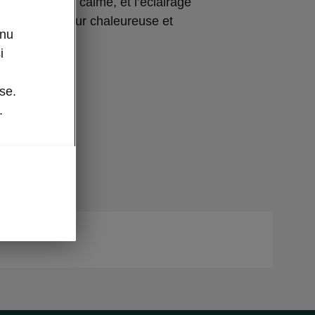
osphère plus calme, et l’éclairage
porte une lueur chaleureuse et
enu
i
se.
.