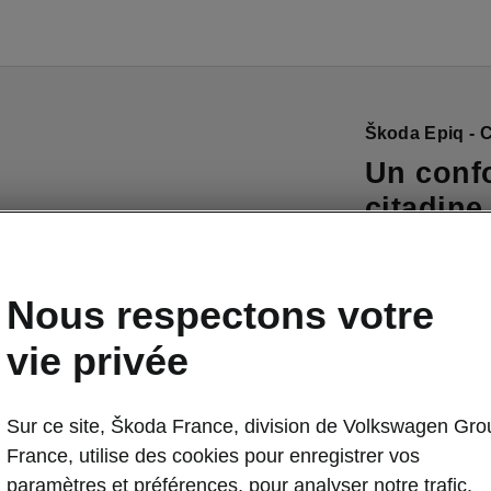
Škoda Epiq - 
Un confo
citadine
L’Epiq est con
sièges de sout
Nous respectons votre
tout le monde 
de confort dis
vie privée
sièges avant c
système dans v
Sur ce site, Škoda France, division de Volkswagen Gro
avant électriq
France, utilise des cookies pour enregistrer vos
conduite idéale
paramètres et préférences, pour analyser notre trafic,