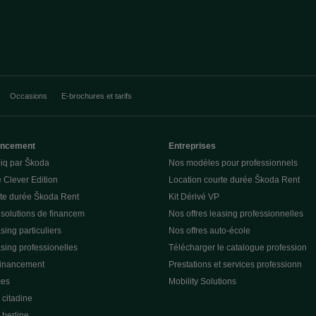
Occasions
E-brochures et tarifs
nancement
Entreprises
piq par Škoda
Nos modèles pour professionnels
 Clever Edition
Location courte durée Škoda Rent
rte durée Škoda Rent
Kit Dérivé VP
 solutions de financem
Nos offres leasing professionnelles
sing particuliers
Nos offres auto-école
asing professionelles
Télécharger le catalogue profession
financement
Prestations et services professionn
ces
Mobility Solutions
citadine
berline