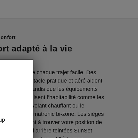
Confort
rt adapté à la vie
çu pour rendre chaque trajet facile. Des
ien et un habitacle pratique et aéré aident
à s’installer, tandis que les équipements
ponibles optimisent l’habitabilité comme les
hauffants, le volant chauffant ou le
entilation Climatronic bi-zone. Les sièges
up
ues vous aident à trouver votre position de
, les vitres à l’arrière teintées SunSet