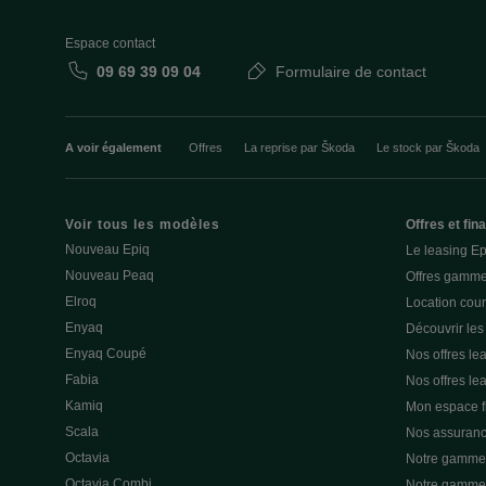
Espace contact
09 69 39 09 04
Formulaire de contact
A voir également
Offres
La reprise par Škoda
Le stock par Škoda
Voir tous les modèles
Offres et fi
Nouveau Epiq
Le leasing E
Nouveau Peaq
Offres gamme
Elroq
Location cou
Enyaq
Découvrir les
Enyaq Coupé
Nos offres lea
Fabia
Nos offres le
Kamiq
Mon espace 
Scala
Nos assuran
Octavia
Notre gamme 
Octavia Combi
Notre gamme 