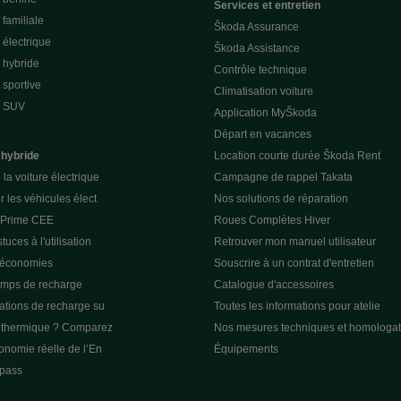
Services et entretien
familiale
Škoda Assurance
électrique
Škoda Assistance
 hybride
Contrôle technique
sportive
Climatisation voiture
e SUV
Application MyŠkoda
Départ en vacances
 hybride
Location courte durée Škoda Rent
la voiture électrique
Campagne de rappel Takata
r les véhicules élect
Nos solutions de réparation
a Prime CEE
Roues Complètes Hiver
tuces à l'utilisation
Retrouver mon manuel utilisateur
 économies
Souscrire à un contrat d'entretien
emps de recharge
Catalogue d'accessoires
tations de recharge su
Toutes les informations pour atelie
u thermique ? Comparez
Nos mesures techniques et homologat
tonomie réelle de l’En
Équipements
pass