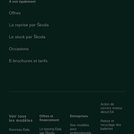
A voir également
Offres
La reprise par Škoda
Le stock par Škoda
Occasions
E-brochures et tarifs
Action de
service moteur
diesel EA
Voir tous
Offres et
Entreprises
financement
les modèles
Retour et
recyclage des
Nos modèles
batteries
Le leasing Epiq
pour
Nouveau Epiq
par Škoda
professionnels