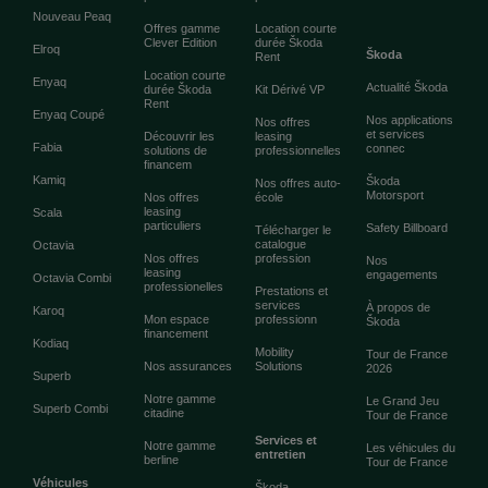
Nouveau Peaq
Offres gamme
Location courte
Clever Edition
durée Škoda
Elroq
Škoda
Rent
Location courte
Enyaq
Actualité Škoda
durée Škoda
Kit Dérivé VP
Rent
Enyaq Coupé
Nos applications
Nos offres
et services
Découvrir les
leasing
Fabia
connec
solutions de
professionnelles
financem
Kamiq
Škoda
Nos offres auto-
Motorsport
Nos offres
école
leasing
Scala
particuliers
Safety Billboard
Télécharger le
catalogue
Octavia
Nos offres
profession
Nos
leasing
engagements
Octavia Combi
professionelles
Prestations et
services
À propos de
Karoq
Mon espace
professionn
Škoda
financement
Kodiaq
Mobility
Tour de France
Nos assurances
Solutions
2026
Superb
Notre gamme
Le Grand Jeu
Superb Combi
citadine
Tour de France
Services et
Notre gamme
Les véhicules du
entretien
berline
Tour de France
Véhicules
Škoda