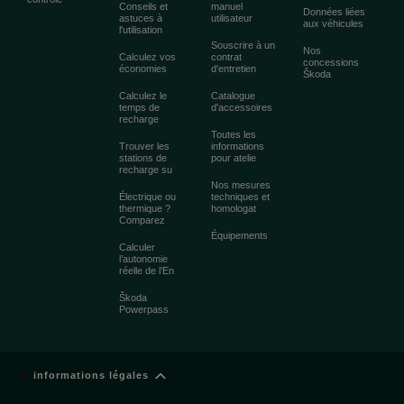
Conseils et
manuel
Données liées
astuces à
utilisateur
aux véhicules
l'utilisation
Souscrire à un
Nos
Calculez vos
contrat
concessions
économies
d'entretien
Škoda
Calculez le
Catalogue
temps de
d'accessoires
recharge
Toutes les
Trouver les
informations
stations de
pour atelie
recharge su
Nos mesures
Électrique ou
techniques et
thermique ?
homologat
Comparez
Équipements
Calculer
l’autonomie
réelle de l’En
Škoda
Powerpass
informations légales