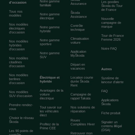
Notre gamme
Les goodies
d'occasion
Assurance
familiale
Škoda du Tour
de France
Tous nos
Škoda
Notre gamme
modèles
Assistance
électrique
Nouvelle
campagne de
Nos modèles
Contrôle
marque
Notre gamme
électriques
technique
hybride
d'occasion
Tour de France
Climatisation
Femme 2026
Notre gamme
Nos modèles
voiture
sportive
hybrides
Notre FAQ
d'occasion
Application
Notre gamme
MyŠkoda
SUV
Nos modèles
citadines
Départ en
d’occasion
vacances
Autres
Nos modèles
Électrique et
Location courte
Système de
berlines
hybride
durée Škoda
lanceur d'alerte
d’occasion
Rent
Avantages de la
FAQ
Nos modèles
voiture
Campagne de
SUV d’occasion
électrique
rappel Takata
Applications
Škoda
Prendre rendez-
Tout savoir sur
Nos solutions de
vous
les véhicules
réparation
Fiche produit
élect
Choisir le réseau
Roues
Škoda
Signaler un
Profitez de la
Complètes Hiver
contenu illégal
Prime CEE
(DSA)
Les 90 points de
Retrouver mon
contrôle