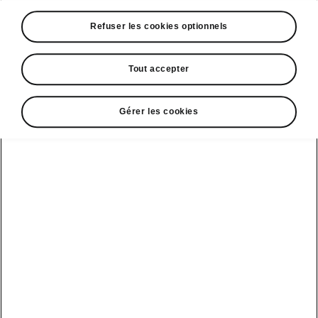
A voir également
Refuser les cookies optionnels
Offres
La reprise par Škoda
Tout accepter
Le stock par Škoda
Gérer les cookies
Occasions
E-brochures et tarifs
Action de
service moteur
diesel EA
Voir tous
Offres et
Entreprises
financement
les modèles
Retour et
recyclage des
Nos modèles
batteries
Le leasing Epiq
pour
Nouveau Epiq
par Škoda
professionnels