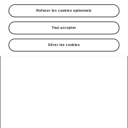
A voir également
Refuser les cookies optionnels
Offres
La reprise par Škoda
Tout accepter
Le stock par Škoda
Gérer les cookies
Occasions
E-brochures et tarifs
Action de
service moteur
diesel EA
Voir tous
Offres et
Entreprises
financement
les modèles
Retour et
recyclage des
Nos modèles
batteries
Le leasing Epiq
pour
Nouveau Epiq
par Škoda
professionnels