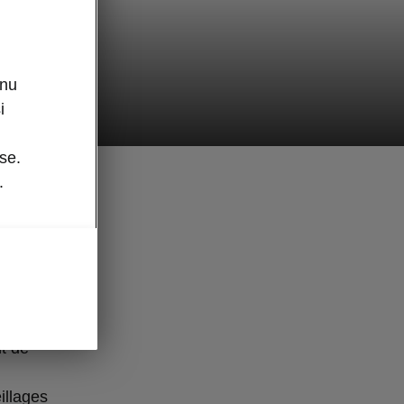
enu
i
se.
.
 que nous
nduite et
nt de
illages