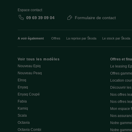
Espace contact
09 69 39 09 04
Formulaire de contact
A voir également
Offres
La reprise par Škoda
Le stock par Škoda
Voir tous les modèles
Offres et fi
Nouveau Epiq
Le leasing E
Nouveau Peaq
Offres gamme
Elroq
Location cou
Enyaq
Découvrir les
Enyaq Coupé
Nos offres lea
Fabia
Nos offres le
Kamiq
Mon espace 
Scala
Nos assuran
Octavia
Notre gamme 
Octavia Combi
Notre gamme 