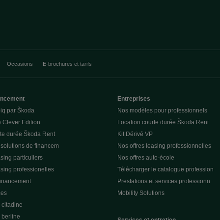
Occasions
E-brochures et tarifs
nancement
Entreprises
piq par Škoda
Nos modèles pour professionnels
 Clever Edition
Location courte durée Škoda Rent
rte durée Škoda Rent
Kit Dérivé VP
 solutions de financem
Nos offres leasing professionnelles
sing particuliers
Nos offres auto-école
asing professionelles
Télécharger le catalogue profession
financement
Prestations et services professionn
ces
Mobility Solutions
citadine
berline