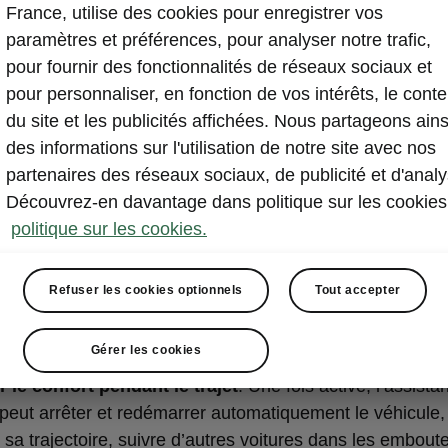
France, utilise des cookies pour enregistrer vos
paramètres et préférences, pour analyser notre trafic,
pour fournir des fonctionnalités de réseaux sociaux et
pour personnaliser, en fonction de vos intérêts, le cont
du site et les publicités affichées. Nous partageons ains
des informations sur l'utilisation de notre site avec nos
partenaires des réseaux sociaux, de publicité et d'analy
Découvrez-en davantage dans politique sur les cookies
 de conduite Elroq Sportline
politique sur les cookies.
tant de conduite (Travel Assist)
Refuser les cookies optionnels
Tout accepter
nt de conduite
intègre plusieurs systèmes
et fonctions
s séparément dans les pages suivantes. Lorsqu’ils sont
Gérer les cookies
ectés, la voiture
peut faciliter considérablement la co
 le confort pendant le trajet
. Une fois activé, l’assista
peut arrêter et redémarrer automatiquement le véhicule,
 sa trajectoire, suivre d’autres voitures dans les emboute