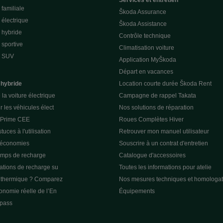
Services et entretien
familiale
Škoda Assurance
électrique
Škoda Assistance
 hybride
Contrôle technique
sportive
Climatisation voiture
e SUV
Application MyŠkoda
Départ en vacances
 hybride
Location courte durée Škoda Rent
la voiture électrique
Campagne de rappel Takata
r les véhicules élect
Nos solutions de réparation
a Prime CEE
Roues Complètes Hiver
tuces à l'utilisation
Retrouver mon manuel utilisateur
 économies
Souscrire à un contrat d'entretien
emps de recharge
Catalogue d'accessoires
tations de recharge su
Toutes les informations pour atelie
u thermique ? Comparez
Nos mesures techniques et homologat
tonomie réelle de l’En
Équipements
pass