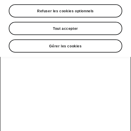
Refuser les cookies optionnels
Tout accepter
Espace contact
09 69 39 09 04
Gérer les cookies
Formulaire de contact
A voir également
Offres
La reprise par Škoda