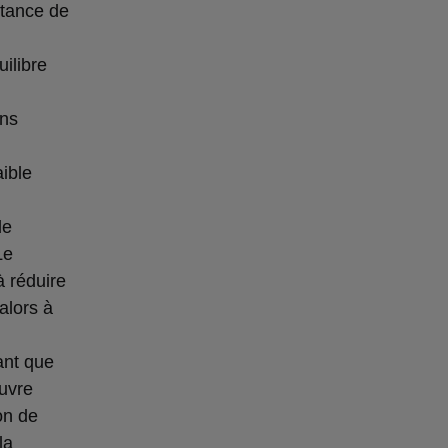
stance de
ilibre
ans
aible
de
Le
à réduire
alors à
ant que
uvre
on de
la