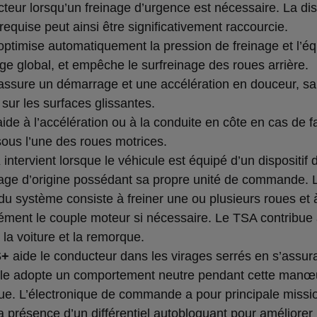
cteur lorsqu’un freinage d’urgence est nécessaire. La di
requise peut ainsi être significativement raccourcie.
ptimise automatiquement la pression de freinage et l’équ
age global, et empêche le surfreinage des roues arrière.
ssure un démarrage et une accélération en douceur, s
sur les surfaces glissantes.
ide à l’accélération ou à la conduite en côte en cas de f
sous l’une des roues motrices.
A
intervient lorsque le véhicule est équipé d’un dispositif 
ge d’origine possédant sa propre unité de commande. 
 du système consiste à freiner une ou plusieurs roues et 
ément le couple moteur si nécessaire. Le TSA contribue 
r la voiture et la remorque.
S+
aide le conducteur dans les virages serrés en s’assur
ule adopte un comportement neutre pendant cette manœ
e. L’électronique de commande a pour principale missi
a présence d’un différentiel autobloquant pour améliorer 