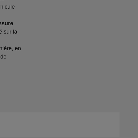
éhicule
ssure
 sur la
rière, en
 de