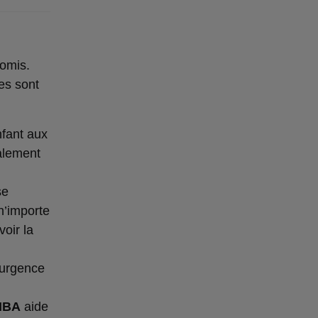
omis.
es sont
nfant aux
alement
se
n’importe
voir la
’urgence
HBA
aide