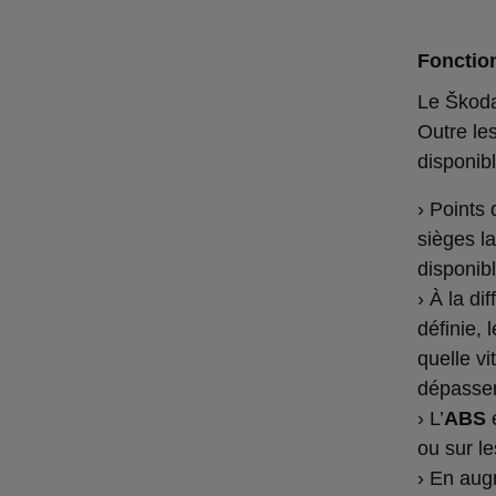
Fonction
Le Škoda
Outre les
disponibl
› Points
sièges l
disponib
› À la di
définie, 
quelle vi
dépasser
› L’
ABS
e
ou sur le
› En aug