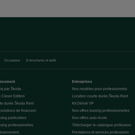
Occasions
E-brochures et tarifs
nancement
Entreprises
piq par Škoda
Nos modèles pour professionnels
 Clever Edition
Location courte durée Škoda Rent
rte durée Škoda Rent
Kit Dérivé VP
 solutions de financem
Nos offres leasing professionnelles
sing particuliers
Nos offres auto-école
asing professionelles
Télécharger le catalogue profession
financement
Prestations et services professionn