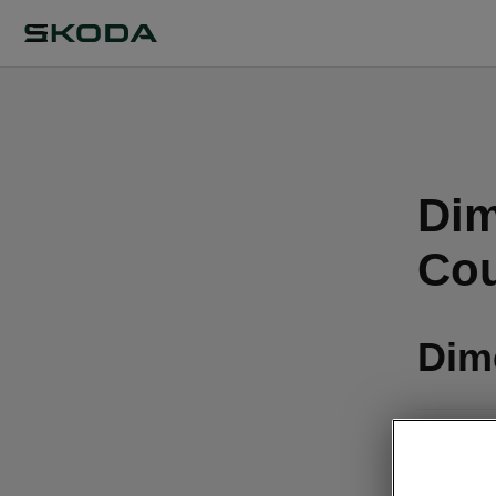
Dim
Co
Dim
Dimensio