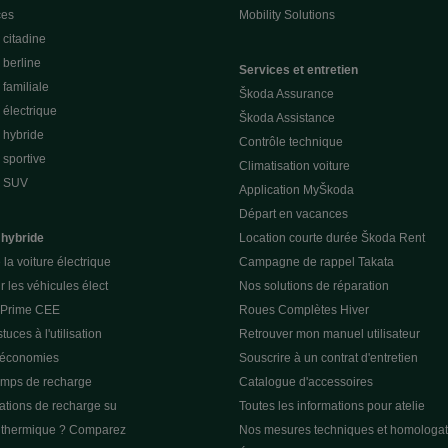
ces
Mobility Solutions
citadine
berline
Services et entretien
familiale
Škoda Assurance
électrique
Škoda Assistance
 hybride
Contrôle technique
sportive
Climatisation voiture
e SUV
Application MyŠkoda
Départ en vacances
 hybride
Location courte durée Škoda Rent
la voiture électrique
Campagne de rappel Takata
r les véhicules élect
Nos solutions de réparation
a Prime CEE
Roues Complètes Hiver
tuces à l'utilisation
Retrouver mon manuel utilisateur
 économies
Souscrire à un contrat d'entretien
emps de recharge
Catalogue d'accessoires
tations de recharge su
Toutes les informations pour atelie
u thermique ? Comparez
Nos mesures techniques et homologat