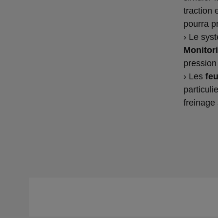
traction 
pourra pr
› Le sys
Monitor
pression
› Les
fe
particul
freinage