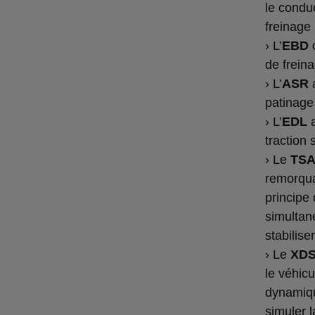
le condu
freinage 
› L’
EBD
o
de frein
› L’
ASR
a
patinage 
› L’
EDL
a
traction 
› Le
TS
remorqua
principe
simultan
stabilise
› Le
XD
le véhic
dynamiqu
simuler l