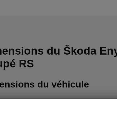
ensions du Škoda En
upé RS
ensions du véhicule
ns intérieures et extérieures, volume du coffre.