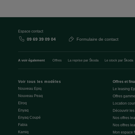
Espace contact
09 69 39 09 04
Formulaire de contact
A voir également
Offres
La reprise par Škoda
Le stock par Škoda
Voir tous les modèles
Offres et fi
Nouveau Epiq
Le leasing E
Nouveau Peaq
Offres gamme
Elroq
Location cou
Enyaq
Découvrir les
Enyaq Coupé
Nos offres lea
Fabia
Nos offres le
Kamiq
Mon espace 