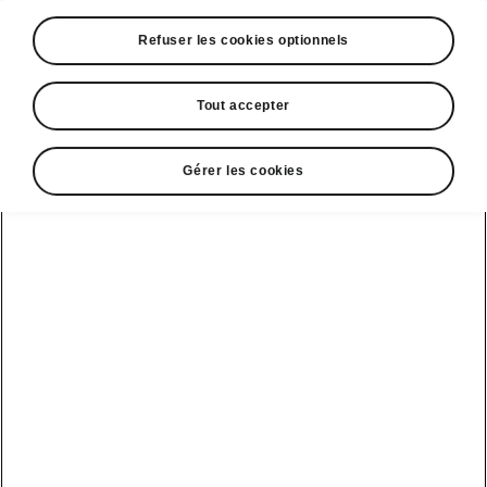
Refuser les cookies optionnels
Chaque ligne est conçue
pour accélérer l’allure
Tout accepter
Pensé pour le conducteur, l’intérieur de l’Enyaq
RS intègre la performance dans votre
Gérer les cookies
quotidien. Choisissez entre deux choix de
design distincts : le Design intérieur RS
Lounge de série composé de suédine de
matériau synthétique noir et surpiqûres lime
(vert citron) contrastées, ou le Design Intérieur
RS Suite en option, offrant un mélange haut de
gamme de cuir et matériau synthétique noir
avec surpiqûres grises raffinées. Un insert
décoratif effet carbone orne à la fois le tableau
de bord et les panneaux de porte avant, tandis
qu’un volant sport en cuir perforé avec badge
RS complète l’habitacle axé sur les