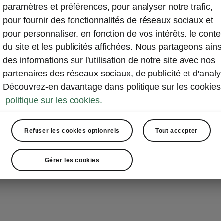
Accès e
paramètres et préférences, pour analyser notre trafic,
pour fournir des fonctionnalités de réseaux sociaux et
Vous n’avez pl
pour personnaliser, en fonction de vos intérêts, le cont
verrouiller vo
du site et les publicités affichées. Nous partageons ains
(système d’ent
des informations sur l'utilisation de notre site avec nos
clé) reconnaît 
partenaires des réseaux sociaux, de publicité et d'analy
véhicule se dé
Découvrez-en davantage dans politique sur les cookies
poignées des 
politique sur les cookies.
actionnées. L
bouton.
Refuser les cookies optionnels
Tout accepter
Gérer les cookies