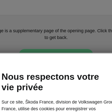
ge is a supplementary page of the opening page. Click th
to get back.
Get back to the opening page.
Nous respectons votre
vie privée
Sur ce site, Škoda France, division de Volkswagen Gro
Options Confor
France, utilise des cookies pour enregistrer vos