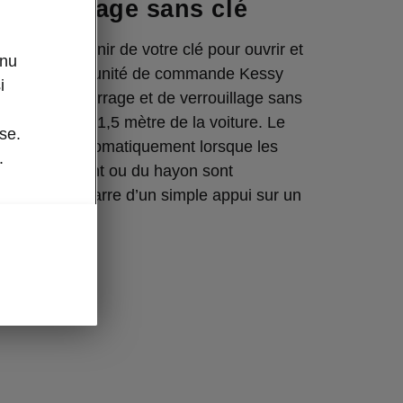
t démarrage sans clé
us à vous munir de votre clé pour ouvrir et
enu
tre véhicule. L’unité de commande Kessy
i
rée, de démarrage et de verrouillage sans
la clé jusqu’à 1,5 mètre de la voiture. Le
se.
verrouille automatiquement lorsque les
.
portières avant ou du hayon sont
e moteur démarre d’un simple appui sur un