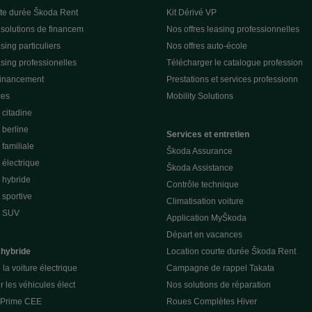
rte durée Škoda Rent
Kit Dérivé VP
 solutions de financem
Nos offres leasing professionnelles
sing particuliers
Nos offres auto-école
asing professionelles
Télécharger le catalogue profession
financement
Prestations et services professionn
ces
Mobility Solutions
citadine
berline
Services et entretien
familiale
Škoda Assurance
électrique
Škoda Assistance
 hybride
Contrôle technique
sportive
Climatisation voiture
e SUV
Application MyŠkoda
Départ en vacances
 hybride
Location courte durée Škoda Rent
la voiture électrique
Campagne de rappel Takata
r les véhicules élect
Nos solutions de réparation
a Prime CEE
Roues Complètes Hiver