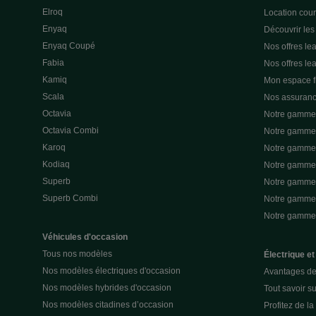
Elroq
Location cou
Enyaq
Découvrir les
Enyaq Coupé
Nos offres lea
Fabia
Nos offres le
Kamiq
Mon espace 
Scala
Nos assuran
Octavia
Notre gamme 
Octavia Combi
Notre gamme 
Karoq
Notre gamme 
Kodiaq
Notre gamme 
Superb
Notre gamme
Superb Combi
Notre gamme 
Notre gamm
Véhicules d'occasion
Tous nos modèles
Électrique et
Nos modèles électriques d'occasion
Avantages de 
Nos modèles hybrides d'occasion
Tout savoir su
Nos modèles citadines d’occasion
Profitez de l