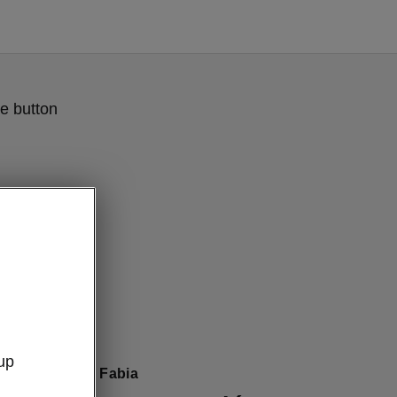
e button
up
t de la Škoda Fabia