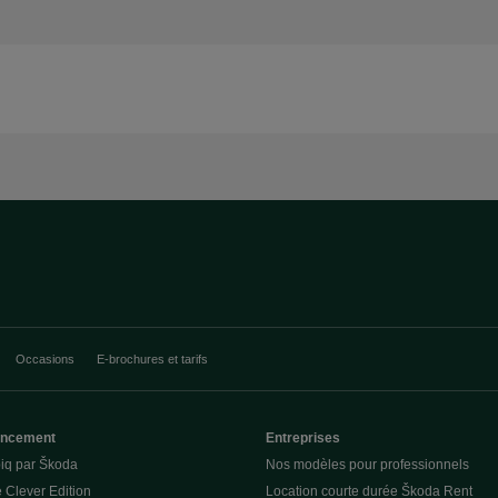
Occasions
E-brochures et tarifs
nancement
Entreprises
piq par Škoda
Nos modèles pour professionnels
 Clever Edition
Location courte durée Škoda Rent