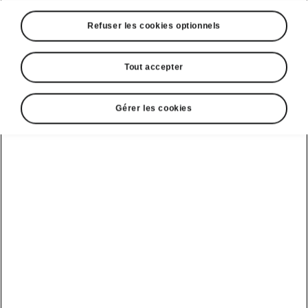
Refuser les cookies optionnels
La Škoda Fabia : Détails intelligents
Compartiment pour parapluie
Tout accepter
Si vous vous trouvez surpris par la pluie, un
parapluie vous attend dans un compartiment
Gérer les cookies
situé dans la porte du conducteur. Ce
compartiment est étanche : si votre parapluie
est mouillé,
l’eau sera évacuée vers
l’extérieur de la voiture.