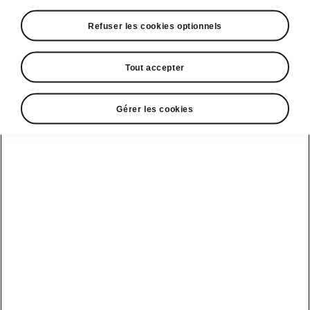
DSG7 150 Chevaux
Refuser les cookies optionnels
Tout accepter
Clever 5 places
46 820 €
Gérer les cookies
Clever 7 Places
47 930 €
Sportline 5 Places
50 820 €
Sportline 7 Places
51 930 €
Plus 5 places
54 820 €
Plus 7 places
55 930 €