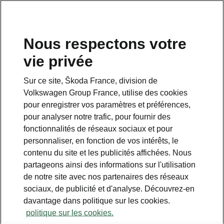
Meilleur rapport qualité/prix
Nous respectons votre
Liste de prix Kodiaq iV
vie privée
Tout type de moteurs
Sur ce site, Škoda France, division de
Volkswagen Group France, utilise des cookies
DSG6 204 Chevaux
pour enregistrer vos paramètres et préférences,
pour analyser notre trafic, pour fournir des
fonctionnalités de réseaux sociaux et pour
Clever 5 places
52 590 €
personnaliser, en fonction de vos intérêts, le
contenu du site et les publicités affichées. Nous
partageons ainsi des informations sur l'utilisation
Sportline 5 Places
56 590 €
de notre site avec nos partenaires des réseaux
sociaux, de publicité et d'analyse. Découvrez-en
Plus 5 places
60 590 €
davantage dans politique sur les cookies.
politique sur les cookies.