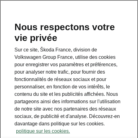
Nous respectons votre
vie privée
Sur ce site, Škoda France, division de
Pack Simply Clever Family
Volkswagen Group France, utilise des cookies
pour enregistrer vos paramètres et préférences,
• Stores pare-soleil pour les vitres latérales
pour analyser notre trafic, pour fournir des
arrière
fonctionnalités de réseaux sociaux et pour
• Protection de portière
personnaliser, en fonction de vos intérêts, le
• Poubelle
contenu du site et les publicités affichées. Nous
• Support pour tablette
partageons ainsi des informations sur l'utilisation
• Airbags latéraux arrière
de notre site avec nos partenaires des réseaux
• Compartiment de rangement dans le tunnel
sociaux, de publicité et d'analyse. Découvrez-en
arrière
davantage dans politique sur les cookies.
politique sur les cookies.