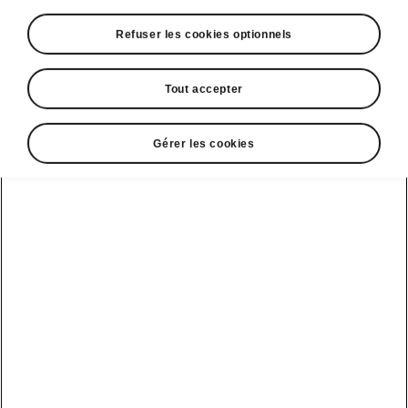
Refuser les cookies optionnels
Tout accepter
Gérer les cookies
Phares TOP LED du Škoda Kodiaq iV
Phares TOP LED du Škoda
Kodiaq iV
Pour toutes leurs fonctions, les phares du
Škoda Kodiaq iV tirent parti des technologies
LED. Celles-ci offrent de nombreux avantages,
parmi lesquels une durée de vie plus longue
ainsi qu’une consommation d’énergie réduite.
Leurs modules hexagonaux sont
complétés