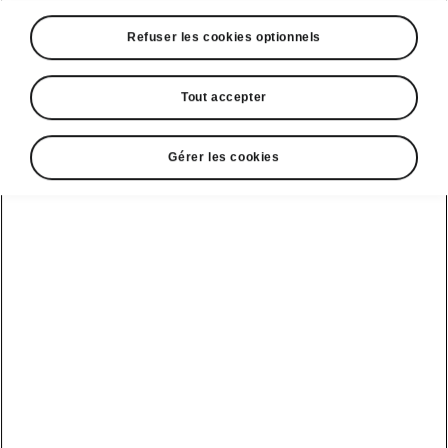
Refuser les cookies optionnels
Coffre flexible du Kodiaq RS
Éléments de fixation
Tout accepter
Comme à l’accoutumée chez Škoda, le coffre
du Kodiaq est doté de nombreuses
Gérer les cookies
fonctionnalités très pratiques. Vous pouvez
fixer les objets
dans le coffre à l’aide des
éléments de fixation. Par exemple, il vous suffit
de glisser vos cartons ou vos sacs de courses
entre les fixations pour éviter qu’ils se
déplacent lors du trajet. Ces éléments de
fixation peuvent
être repliés et rangés
sur le
côté du coffre ou sous le plancher de coffre
ajustable.