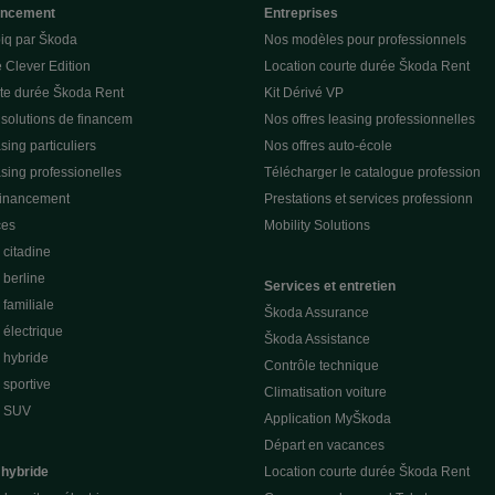
nancement
Entreprises
piq par Škoda
Nos modèles pour professionnels
 Clever Edition
Location courte durée Škoda Rent
rte durée Škoda Rent
Kit Dérivé VP
 solutions de financem
Nos offres leasing professionnelles
sing particuliers
Nos offres auto-école
asing professionelles
Télécharger le catalogue profession
financement
Prestations et services professionn
ces
Mobility Solutions
citadine
berline
Services et entretien
familiale
Škoda Assurance
électrique
Škoda Assistance
 hybride
Contrôle technique
sportive
Climatisation voiture
e SUV
Application MyŠkoda
Départ en vacances
 hybride
Location courte durée Škoda Rent