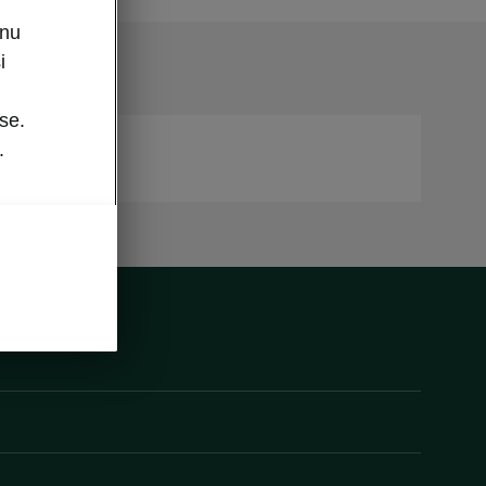
enu
i
se.
.