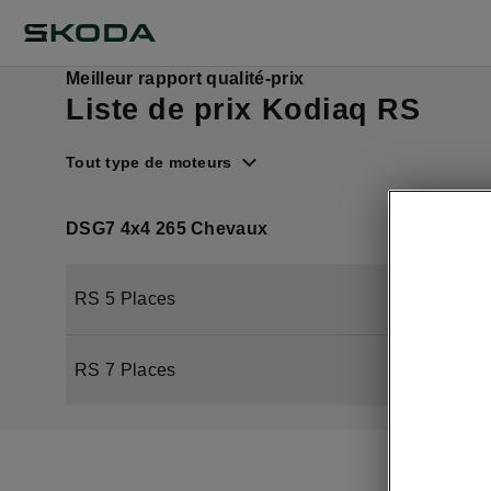
Meilleur rapport qualité-prix
Liste de prix Kodiaq RS
Tout type de moteurs
DSG7 4x4 265 Chevaux
RS 5 Places
RS 7 Places