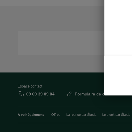
Espace contact
09 69 39 09 04
Formulaire de contact
A voir également
Offres
La reprise par Škoda
Le stock par Škoda