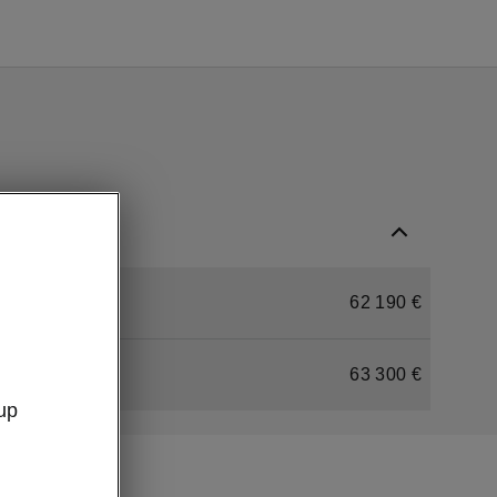
62 190 €
63 300 €
up