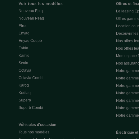
Voir tous les modèles
Offres et fi
Nouveau Epiq
Le leasing E
Nouveau Peaq
Offres gamme
Elroq
Location cou
Enyaq
Découvrir les
Enyaq Coupé
Nos offres lea
Fabia
Nos offres le
Kamiq
Mon espace 
Scala
Nos assuran
Octavia
Notre gamme 
Octavia Combi
Notre gamme 
Karoq
Notre gamme 
Kodiaq
Notre gamme 
Superb
Notre gamme
Superb Combi
Notre gamme 
Notre gamm
Véhicules d'occasion
Tous nos modèles
Électrique et