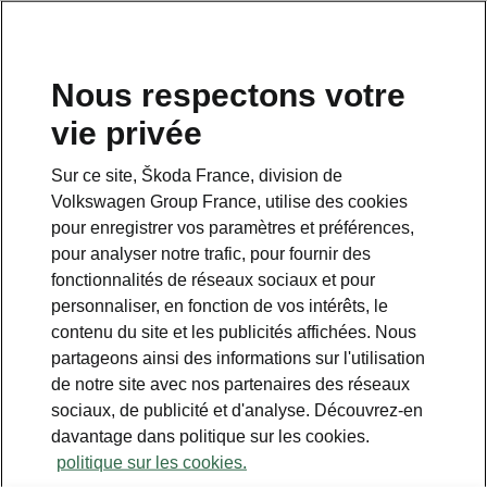
Nous respectons votre
vie privée
This page is a supplementary page of the opening page.
Click the button to get back.
Sur ce site, Škoda France, division de
Volkswagen Group France, utilise des cookies
Get back to the opening page.
pour enregistrer vos paramètres et préférences,
pour analyser notre trafic, pour fournir des
fonctionnalités de réseaux sociaux et pour
personnaliser, en fonction de vos intérêts, le
contenu du site et les publicités affichées. Nous
partageons ainsi des informations sur l'utilisation
de notre site avec nos partenaires des réseaux
sociaux, de publicité et d'analyse. Découvrez-en
davantage dans politique sur les cookies.
Pack Techonolgie Plus
politique sur les cookies.