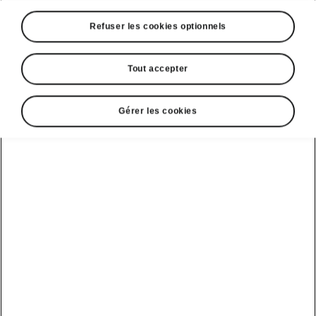
Refuser les cookies optionnels
Tout accepter
Gérer les cookies
Phares LED du Škoda Kodiaq Sportline
Phares avant Full Matrix LED
Pour toutes leurs fonctions, les phares du
Škoda Kodiaq Sportline tirent parti des
technologies LED. Celles-ci offrent de
nombreux avantages, parmi lesquels une
durée de vie plus longue ainsi qu’une
consommation d’énergie réduite. Leurs
modules hexagonaux sont
complétés par la