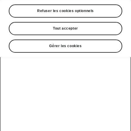
Refuser les cookies optionnels
Coffre flexible
Éléments de fixation
Tout accepter
Comme à l’accoutumée chez Škoda, le coffre
de l’Octavia est doté de nombreuses
Gérer les cookies
fonctionnalités très pratiques. Vous pouvez
fixer les objets
dans le coffre à l’aide des
éléments de fixation. Par exemple, il vous suffit
de glisser vos cartons ou vos sacs de courses
entre les fixations pour éviter qu’ils se
déplacent lors du trajet. Ces éléments de
fixation peuvent
être repliés et rangés
sur le
côté du coffre ou sous le plancher de coffre
ajustable.