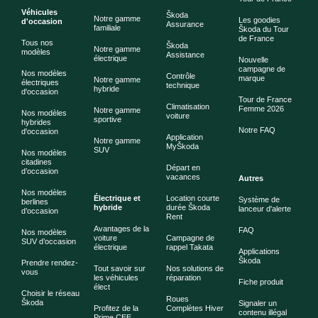
Véhicules
Škoda
Notre gamme
Les goodies
d'occasion
Assurance
familiale
Škoda du Tour
de France
Tous nos
Škoda
Notre gamme
modèles
Assistance
électrique
Nouvelle
campagne de
Nos modèles
Contrôle
marque
Notre gamme
électriques
technique
hybride
d'occasion
Tour de France
Climatisation
Femme 2026
Notre gamme
Nos modèles
voiture
sportive
hybrides
Notre FAQ
d'occasion
Application
Notre gamme
MyŠkoda
SUV
Nos modèles
citadines
Départ en
d’occasion
vacances
Autres
Nos modèles
Électrique et
Location courte
Système de
berlines
hybride
durée Škoda
lanceur d'alerte
d’occasion
Rent
Avantages de la
FAQ
Nos modèles
voiture
Campagne de
SUV d’occasion
électrique
rappel Takata
Applications
Škoda
Prendre rendez-
Tout savoir sur
Nos solutions de
vous
les véhicules
réparation
Fiche produit
élect
Choisir le réseau
Roues
Škoda
Signaler un
Profitez de la
Complètes Hiver
contenu illégal
Prime CEE