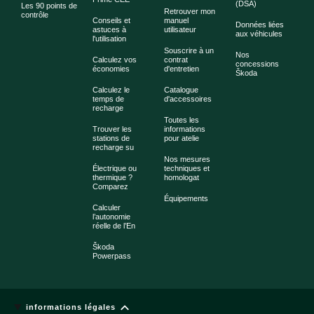
(DSA)
Les 90 points de
Retrouver mon
contrôle
Conseils et
manuel
Données liées
astuces à
utilisateur
aux véhicules
l'utilisation
Souscrire à un
Nos
Calculez vos
contrat
concessions
économies
d'entretien
Škoda
Calculez le
Catalogue
temps de
d'accessoires
recharge
Toutes les
Trouver les
informations
stations de
pour atelie
recharge su
Nos mesures
Électrique ou
techniques et
thermique ?
homologat
Comparez
Équipements
Calculer
l’autonomie
réelle de l’En
Škoda
Powerpass
informations légales