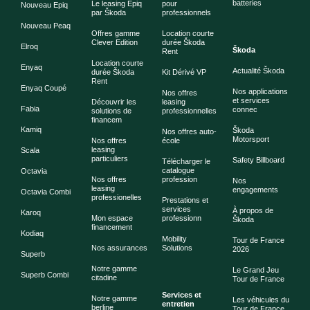
batteries
Le leasing Epiq
pour
Nouveau Epiq
par Škoda
professionnels
Nouveau Peaq
Offres gamme
Location courte
Clever Edition
durée Škoda
Elroq
Škoda
Rent
Location courte
Enyaq
Actualité Škoda
durée Škoda
Kit Dérivé VP
Rent
Enyaq Coupé
Nos applications
Nos offres
et services
Découvrir les
leasing
Fabia
connec
solutions de
professionnelles
financem
Kamiq
Škoda
Nos offres auto-
Motorsport
Nos offres
école
leasing
Scala
particuliers
Safety Billboard
Télécharger le
catalogue
Octavia
Nos offres
profession
Nos
leasing
engagements
Octavia Combi
professionelles
Prestations et
services
À propos de
Karoq
Mon espace
professionn
Škoda
financement
Kodiaq
Mobility
Tour de France
Nos assurances
Solutions
2026
Superb
Notre gamme
Le Grand Jeu
Superb Combi
citadine
Tour de France
Services et
Notre gamme
Les véhicules du
entretien
berline
Tour de France