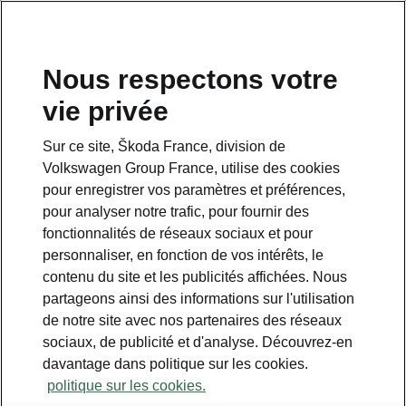
Nous respectons votre
vie privée
Sur ce site, Škoda France, division de
Comfort Premium
Volkswagen Group France, utilise des cookies
pour enregistrer vos paramètres et préférences,
• Hayon électrique avec Virtual Pedal
pour analyser notre trafic, pour fournir des
• Système KESSY Advanced
fonctionnalités de réseaux sociaux et pour
• Alarme
personnaliser, en fonction de vos intérêts, le
• Sécurité enfant électronique
contenu du site et les publicités affichées. Nous
• Cache-bagages à commande électrique /
partageons ainsi des informations sur l'utilisation
commandé par simple pression
de notre site avec nos partenaires des réseaux
• Feux arrière à LED avec clignotants animés
sociaux, de publicité et d'analyse. Découvrez-en
• Appuie-têtes arrière type « Avion »
davantage dans politique sur les cookies.
politique sur les cookies.