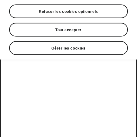
Refuser les cookies optionnels
Tout accepter
Espace contact
Gérer les cookies
09 69 39 09 04
Formulaire de contact
A voir également
Offres
La reprise par Škoda