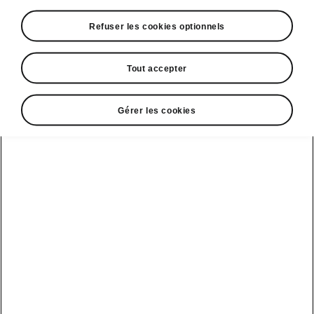
Refuser les cookies optionnels
Tout accepter
Espace contact
Gérer les cookies
09 69 39 09 04
Formulaire de contact
A voir également
Offres
La reprise par Škoda