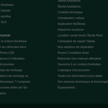
Škoda Assurance
électrique
Škoda Assistance
 hybride
Contrôle technique
sportive
Climatisation voiture
e SUV
Application MyŠkoda
Départ en vacances
 hybride
Location courte durée Škoda Rent
la voiture électrique
Campagne de rappel Takata
r les véhicules élect
Nos solutions de réparation
a Prime CEE
Roues Complètes Hiver
tuces à l'utilisation
Retrouver mon manuel utilisateur
 économies
Souscrire à un contrat d'entretien
emps de recharge
Catalogue d'accessoires
tations de recharge su
Toutes les informations pour atelie
u thermique ? Comparez
Nos mesures techniques et homologat
tonomie réelle de l’En
Équipements
pass