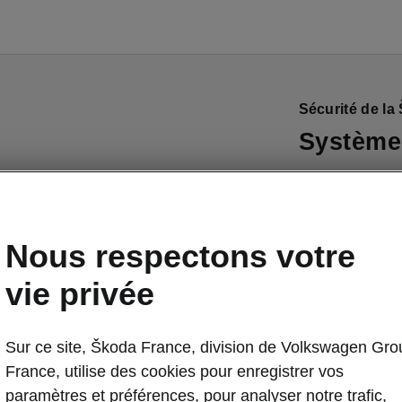
Sécurité de la
Systèmes
Une familiale 
conduite pour 
dangereuses. L
Nous respectons votre
situations suiv
arrivant en s
vie privée
gauche (dans u
de danger. Une 
Sur ce site, Škoda France, division de Volkswagen Gro
et
vous averti
France, utilise des cookies pour enregistrer vos
véhicule ou un
paramètres et préférences, pour analyser notre trafic,