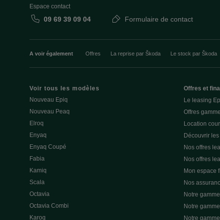
Espace contact
09 69 39 09 04
Formulaire de contact
A voir également
Offres
La reprise par Škoda
Le stock par Škoda
Voir tous les modèles
Offres et fi
Nouveau Epiq
Le leasing E
Nouveau Peaq
Offres gamme
Elroq
Location cou
Enyaq
Découvrir les
Enyaq Coupé
Nos offres lea
Fabia
Nos offres le
Kamiq
Mon espace 
Scala
Nos assuran
Octavia
Notre gamme 
Octavia Combi
Notre gamme 
Karoq
Notre gamme 