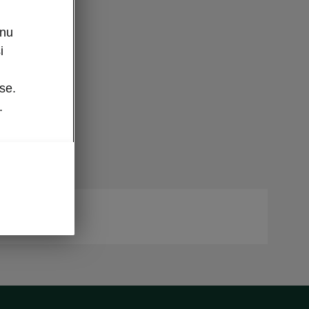
enu
i
se.
.