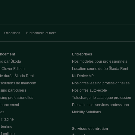
Occasions
E-brochures et tarifs
nancement
Entreprises
piq par Škoda
Nos modèles pour professionnels
 Clever Edition
Location courte durée Škoda Rent
rte durée Škoda Rent
Kit Dérivé VP
 solutions de financem
Nos offres leasing professionnelles
sing particuliers
Nos offres auto-école
asing professionelles
Télécharger le catalogue profession
financement
Prestations et services professionn
ces
Mobility Solutions
citadine
berline
Services et entretien
familiale