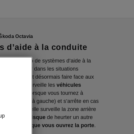
 Škoda Octavia
 d’aide à la conduite
n’a jamais trop de systèmes d’aide à la
vous protéger dans les situations
’Octavia peut désormais faire face aux
antes : elle surveille les
véhicules
ens inverse
lorsque vous tournez à
ne conduite à gauche) et s’arrête en cas
fois garée, elle surveille la zone arrière
up
t s’il y a un risque
de heurter un autre
 cycliste
lorsque vous ouvrez la porte
.