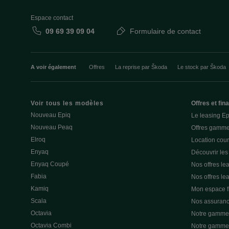
Espace contact
09 69 39 09 04
Formulaire de contact
A voir également
Offres
La reprise par Škoda
Le stock par Škoda
Voir tous les modèles
Offres et fi
Nouveau Epiq
Le leasing E
Nouveau Peaq
Offres gamme
Elroq
Location cou
Enyaq
Découvrir les
Enyaq Coupé
Nos offres lea
Fabia
Nos offres le
Kamiq
Mon espace 
Scala
Nos assuran
Octavia
Notre gamme 
Octavia Combi
Notre gamme 