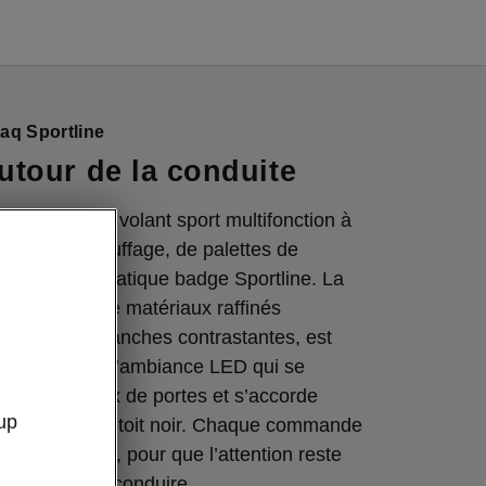
eaq Sportline
tour de la conduite
rôle grâce au volant sport multifonction à
, doté du chauffage, de palettes de
t de l’emblématique badge Sportline. La
d, habillée de matériaux raffinés
surpiqûres blanches contrastantes, est
un éclairage d’ambiance LED qui se
 les panneaux de portes et s’accorde
up
vec le ciel de toit noir. Chaque commande
açon intuitive, pour que l’attention reste
 le plaisir de conduire.