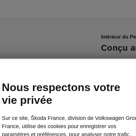
Intérieur du P
Conçu au
Prenez le cont
trois branches
récupération e
Nous respectons votre
planche de bor
rehaussés de 
vie privée
sublimée par 
prolonge dans
Sur ce site, Škoda France, division de Volkswagen Gro
parfaitement a
France, utilise des cookies pour enregistrer vos
est placée de f
paramètres et préférences, pour analyser notre trafic,
pleinement sur