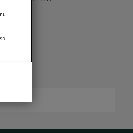
enu
i
se.
.