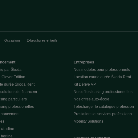
Occasions
E-brochures et tarifs
nancement
Entreprises
piq par Škoda
Nos modèles pour professionnels
 Clever Edition
Location courte durée Škoda Rent
rte durée Škoda Rent
Kit Dérivé VP
 solutions de financem
Nos offres leasing professionnelles
sing particuliers
Nos offres auto-école
asing professionelles
Télécharger le catalogue profession
financement
Prestations et services professionn
ces
Mobility Solutions
citadine
berline