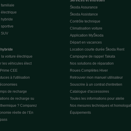
Services et entretien
familiale
Škoda Assurance
électrique
Škoda Assistance
 hybride
Contrôle technique
sportive
Climatisation voiture
e SUV
Application MyŠkoda
Départ en vacances
 hybride
Location courte durée Škoda Rent
la voiture électrique
Campagne de rappel Takata
r les véhicules élect
Nos solutions de réparation
a Prime CEE
Roues Complètes Hiver
tuces à l'utilisation
Retrouver mon manuel utilisateur
 économies
Souscrire à un contrat d'entretien
emps de recharge
Catalogue d'accessoires
tations de recharge su
Toutes les informations pour atelie
u thermique ? Comparez
Nos mesures techniques et homologat
tonomie réelle de l’En
Équipements
pass