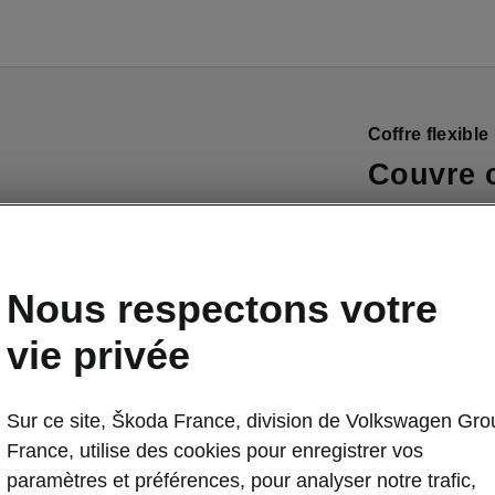
Coffre flexible
Couvre c
Gardez tout le
contrôle à tou
vous pouvez fa
Nous respectons votre
rendre encore 
vie privée
un bouton suffi
Sur ce site, Škoda France, division de Volkswagen Gro
France, utilise des cookies pour enregistrer vos
paramètres et préférences, pour analyser notre trafic,