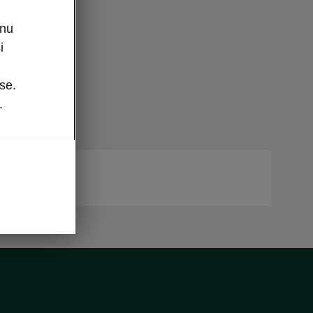
enu
i
se.
.