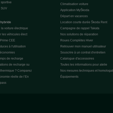
sportive
Climatisation voiture
e SUV
Application MyŠkoda
Départ en vacances
 hybride
Location courte durée Škoda Rent
la voiture électrique
Campagne de rappel Takata
r les véhicules élect
Nos solutions de réparation
a Prime CEE
Roues Complètes Hiver
tuces à l'utilisation
Retrouver mon manuel utilisateur
 économies
Souscrire à un contrat d'entretien
emps de recharge
Catalogue d'accessoires
tations de recharge su
Toutes les informations pour atelie
u thermique ? Comparez
Nos mesures techniques et homologat
tonomie réelle de l’En
Équipements
pass