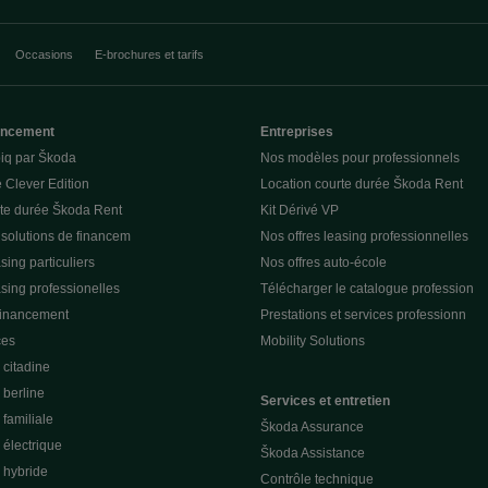
Occasions
E-brochures et tarifs
nancement
Entreprises
piq par Škoda
Nos modèles pour professionnels
 Clever Edition
Location courte durée Škoda Rent
rte durée Škoda Rent
Kit Dérivé VP
 solutions de financem
Nos offres leasing professionnelles
sing particuliers
Nos offres auto-école
asing professionelles
Télécharger le catalogue profession
financement
Prestations et services professionn
ces
Mobility Solutions
citadine
berline
Services et entretien
familiale
Škoda Assurance
électrique
Škoda Assistance
 hybride
Contrôle technique