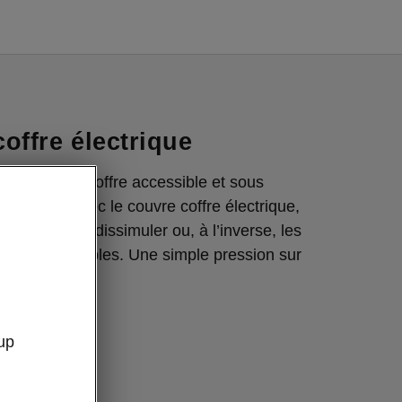
offre électrique
 contenu du coffre accessible et sous
t moment. Avec le couvre coffre électrique,
cilement les dissimuler ou, à l’inverse, les
plus accessibles. Une simple pression sur
t.
up