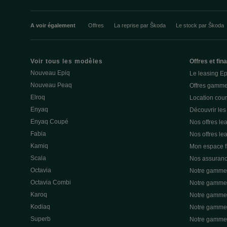
A voir également
Offres
La reprise par Škoda
Le stock par Škoda
Voir tous les modèles
Offres et fi
Nouveau Epiq
Le leasing E
Nouveau Peaq
Offres gamme
Elroq
Location cou
Enyaq
Découvrir les
Enyaq Coupé
Nos offres lea
Fabia
Nos offres le
Kamiq
Mon espace 
Scala
Nos assuran
Octavia
Notre gamme 
Octavia Combi
Notre gamme 
Karoq
Notre gamme 
Kodiaq
Notre gamme 
Superb
Notre gamme