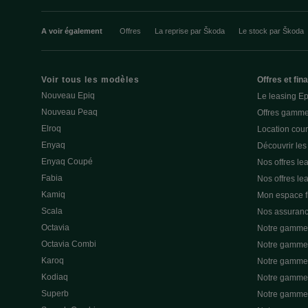
A voir également
Offres
La reprise par Škoda
Le stock par Škoda
Voir tous les modèles
Offres et fi
Nouveau Epiq
Le leasing E
Nouveau Peaq
Offres gamme
Elroq
Location cou
Enyaq
Découvrir les
Enyaq Coupé
Nos offres lea
Fabia
Nos offres le
Kamiq
Mon espace 
Scala
Nos assuran
Octavia
Notre gamme 
Octavia Combi
Notre gamme 
Karoq
Notre gamme 
Kodiaq
Notre gamme 
Superb
Notre gamme