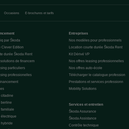
Occasions
E-brochures et tarifs
nancement
Entreprises
piq par Škoda
Nos modèles pour professionnels
 Clever Edition
Location courte durée Škoda Rent
rte durée Škoda Rent
Kit Dérivé VP
 solutions de financem
Nos offres leasing professionnelles
sing particuliers
Nos offres auto-école
asing professionelles
Télécharger le catalogue profession
financement
Prestations et services professionn
ces
Mobility Solutions
citadine
berline
Services et entretien
familiale
Škoda Assurance
électrique
Škoda Assistance
 hybride
Contrôle technique