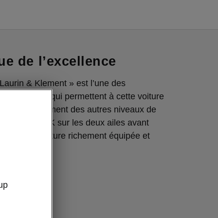
e de l’excellence
« Laurin & Klement » est l’une des
es exclusives qui permettent à cette voiture
er instantanément des autres niveaux de
égant badge L&K sur les deux ailes avant
’agit d’une voiture richement équipée et
marquable.
up