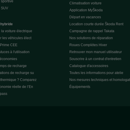
sportive
Climatisation voiture
e SUV
Application MyŠkoda
Départ en vacances
 hybride
Location courte durée Škoda Rent
la voiture électrique
Campagne de rappel Takata
r les véhicules élect
Nos solutions de réparation
a Prime CEE
Roues Complètes Hiver
tuces à l'utilisation
Retrouver mon manuel utilisateur
 économies
Souscrire à un contrat d'entretien
emps de recharge
Catalogue d'accessoires
tations de recharge su
Toutes les informations pour atelie
u thermique ? Comparez
Nos mesures techniques et homologat
tonomie réelle de l’En
Équipements
pass