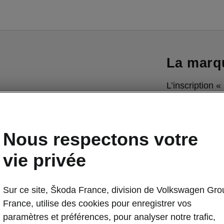
La marqu
L’inscription 
caractéristiqu
de se distingu
finition. L’él
Nous respectons votre
indique qu’il s
tout à fait re
vie privée
Sur ce site, Škoda France, division de Volkswagen Gro
France, utilise des cookies pour enregistrer vos
paramètres et préférences, pour analyser notre trafic,