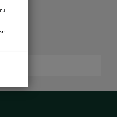
enu
i
se.
.