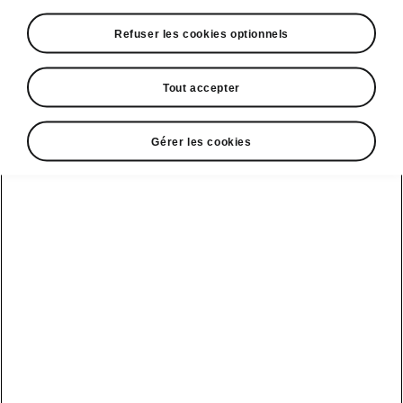
Refuser les cookies optionnels
Tout accepter
Espace contact
Gérer les cookies
09 69 39 09 04
Formulaire de contact
A voir également
Offres
La reprise par Škoda