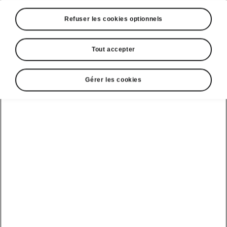
Refuser les cookies optionnels
Tout accepter
Gérer les cookies
Détails intelligents
Nettoyeur d’écran dans le
Jumbo Box
Si votre écran d’infodivertissement est toujours
sale ou poussiéreux, vous avez désormais un
souci de moins. Un nettoyeur d’écran pratique
peut être placé en option dans le Jumbo Box
pour l’avoir à portée de main à tout moment.