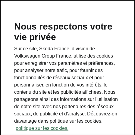
Nous respectons votre
vie privée
Sur ce site, Škoda France, division de
Pack Chrome
Volkswagen Group France, utilise des cookies
pour enregistrer vos paramètres et préférences,
• Encadrements de vitres latérales chromés
pour analyser notre trafic, pour fournir des
• Insert décoratif coloris chrome mat noirci
fonctionnalités de réseaux sociaux et pour
unique dans la calandre
personnaliser, en fonction de vos intérêts, le
• Entourage de la calandre et baguette
contenu du site et les publicités affichées. Nous
décorative du pare-chocs en coloris chrome
partageons ainsi des informations sur l'utilisation
mat noirci unique
de notre site avec nos partenaires des réseaux
• Barres de toit plates argentées et
sociaux, de publicité et d'analyse. Découvrez-en
anodisées
davantage dans politique sur les cookies.
politique sur les cookies.