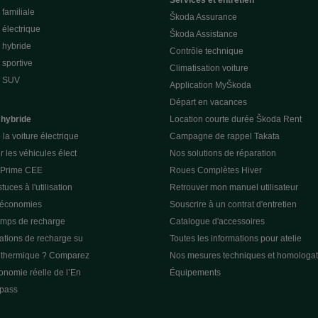
Services et entretien
familiale
Škoda Assurance
électrique
Škoda Assistance
 hybride
Contrôle technique
sportive
Climatisation voiture
e SUV
Application MyŠkoda
Départ en vacances
 hybride
Location courte durée Škoda Rent
la voiture électrique
Campagne de rappel Takata
r les véhicules élect
Nos solutions de réparation
a Prime CEE
Roues Complètes Hiver
tuces à l'utilisation
Retrouver mon manuel utilisateur
 économies
Souscrire à un contrat d'entretien
emps de recharge
Catalogue d'accessoires
tations de recharge su
Toutes les informations pour atelie
u thermique ? Comparez
Nos mesures techniques et homologat
tonomie réelle de l’En
Équipements
pass