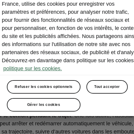
France, utilise des cookies pour enregistrer vos
paramètres et préférences, pour analyser notre trafic,
pour fournir des fonctionnalités de réseaux sociaux et
pour personnaliser, en fonction de vos intérêts, le cont
du site et les publicités affichées. Nous partageons ains
des informations sur l'utilisation de notre site avec nos
partenaires des réseaux sociaux, de publicité et d'analy
Découvrez-en davantage dans politique sur les cookies
t de conduite Škoda Superb iV
politique sur les cookies.
tant de conduite
Refuser les cookies optionnels
Tout accepter
nt de conduite
intègre plusieurs systèmes
et fonctions
s séparément dans les pages suivantes. Lorsqu’ils sont
Gérer les cookies
ectés, la voiture
peut faciliter considérablement la co
 le confort pendant le trajet
. Une fois activé, l’assista
peut arrêter et redémarrer automatiquement le véhicule,
 sa trajectoire, suivre d’autres voitures dans les emboute