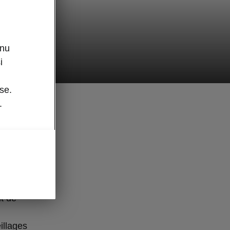
enu
i
se.
.
 que nous
nduite et
nt de
illages