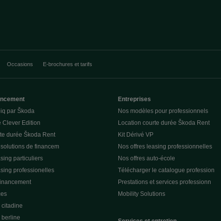
Occasions
E-brochures et tarifs
nancement
Entreprises
piq par Škoda
Nos modèles pour professionnels
 Clever Edition
Location courte durée Škoda Rent
rte durée Škoda Rent
Kit Dérivé VP
 solutions de financem
Nos offres leasing professionnelles
sing particuliers
Nos offres auto-école
asing professionelles
Télécharger le catalogue profession
financement
Prestations et services professionn
ces
Mobility Solutions
citadine
berline