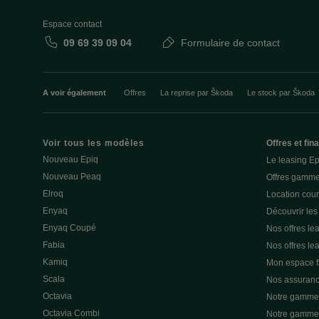
Espace contact
09 69 39 09 04
Formulaire de contact
A voir également
Offres
La reprise par Škoda
Le stock par Škoda
Voir tous les modèles
Offres et fi
Nouveau Epiq
Le leasing E
Nouveau Peaq
Offres gamme
Elroq
Location cou
Enyaq
Découvrir les
Enyaq Coupé
Nos offres lea
Fabia
Nos offres le
Kamiq
Mon espace 
Scala
Nos assuran
Octavia
Notre gamme 
Octavia Combi
Notre gamme 