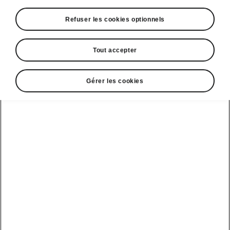
Refuser les cookies optionnels
Tout accepter
Gérer les cookies
Assistant de conduite
Assistant de conduite (Travel
Assist)
L’assistant de conduite (Travel Assist)
intègre
plusieurs systèmes
et fonctions que nous
présentons séparément dans les pages
suivantes. Lorsqu’ils sont interconnectés, la
voiture
peut faciliter considérablement la
conduite et améliorer le confort pendant le