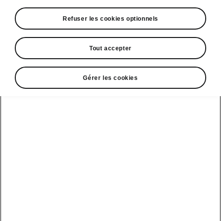
Refuser les cookies optionnels
Espace contact
09 69 39 09 04
Tout accepter
Formulaire de contact
Gérer les cookies
A voir également
Offres
La reprise par Škoda
Le stock par Škoda
Occasions