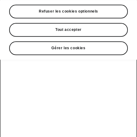
Škoda Auto entame sa 23ᵉ année de
Refuser les cookies optionnels
partenariat avec le Tour de France et
reconduit son engagement jusqu'en
Tout accepter
2028.
Le constructeur tchèque mettra à
disposition jusqu'à 250 véhicules
Gérer les cookies
électrifiés, parmi lesquels les Enyaq
100% électriques et Superb iV hybrides
rechargeables.
Le tout nouveau Škoda Peaq 100%
électrique devient la « Voiture Rouge »
de Christian Prudhomme, Directeur du
Tour de France.
Škoda Design a créé des trophées
inspirés du langage Modern Solid pour le
vainqueur du classement général, les
vainqueurs des classements par points et
de la montagne, ainsi que le meilleur