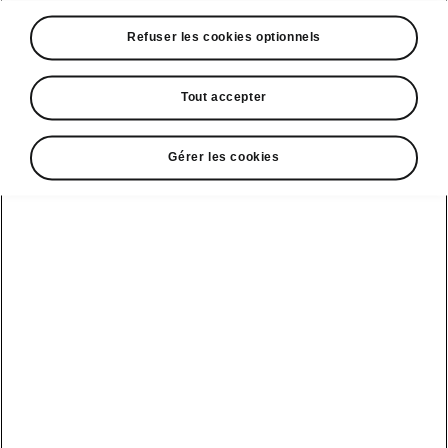
La ŠKODA OCTAVIA se dote de trois
Refuser les cookies optionnels
nouveaux types de motorisations pour
optimiser son efficience.
Tout accepter
Nouvelles motorisations à impact réduit de la
ŠKODA OCTAVIA : iV Plug-in Hybride, e-TEC
Micro-hybride et G-TEC au Gaz Naturel
Gérer les cookies
Comprimé.
Le lancement de la quatrième
génération d’OCTAVIA permet à
ŠKODA d’atteindre de nouveaux
sommets : le best-seller du
constructeur tchèque procure encore
plus d’émotions et offre un niveau