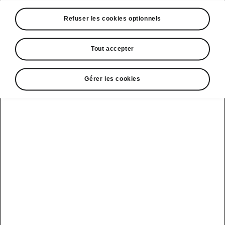
Un espace d'exposition de plus de 300m²
Refuser les cookies optionnels
dédié à l'héritage sportif du constructeur.
125 ans d'histoire en Motorsport, des
Tout accepter
premières compétitions motocyclistes aux
succès en rallye et sur circuit
9 modèles et 1 motocyclette seront
Gérer les cookies
exposés
« Batak Challenge », une expérience
ludique et interactive
À l'occasion de la 50ᵉ édition du
salon Rétromobile, du 28 janvier
au 1er février 2026 à Paris Expo
Porte de Versailles, Škoda fêtera