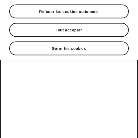
Révélé au grand public à Munich au
Refuser les cookies optionnels
début du mois, le concept Vision O sera
exposé cette semaine à l'Ambassade de
Tout accepter
République Tchèque de Paris avenue
Charles Floquet dans le 7ème
Il sera présenté lors de la Journée franco-
Gérer les cookies
tchèque du design et des Journées du
Patrimoine à compter du jeudi 18
septembre et jusqu'au 20 septembre
prochain aux côtés de la Popular Monte
Carlo, montrant ainsi le passé et le futur
du constructeur tchèque
Vision « O » incarne les principes de
l'économie circulaire, en cherchant à
minimiser son impact environnemental
par l'intégration de matériaux recyclés et
recyclables