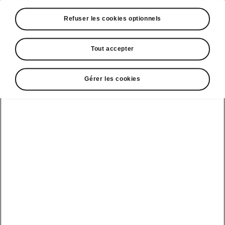
Découvrez le design et les caractéristiques des
Refuser les cookies optionnels
versions hybrides ŠKODA OCTAVIA, de la
sportive OCTAVIA RS iV à l’OCTAVIA e-TEC à
Tout accepter
hybridation intégrée.
Gérer les cookies
La gamme ŠKODA RS, incarnation de la
sportivité et de la performance, s’enrichit de son
premier modèle plug-in hybride (PHEV) :
l’OCTAVIA RS iV. Dotée d’un moteur turbo
essence TSI 1.4L de 150ch et d’un bloc
électrique de 85Kw (115ch) pour une puissance
hybride combinée de 245ch, la nouvelle
OCTAVIA RS iV représente l’avenir de la mobilité
hybride chez ŠKODA. Preuve de l’implication de
ŠKODA dans l’electro mobilité, ce sont en tout
quatre modèles OCTAVIA Hybrides qui sont