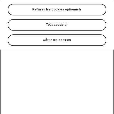
Offre éligible du 2026-08-01T06:23:45.892+00:00
Refuser les cookies optionnels
au 2026-08-31T06:23:56.108+00:00
Tout accepter
Prendre rendez-vous
Gérer les cookies
1
.
Location longue durée sur 37 mois. 37 loyers de 329€.
Remise Škoda de 7 000€ déduite du prix catalogue.
A partir de 329€/mois⁽¹⁾,
sans apport