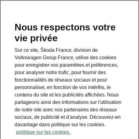
Nous respectons votre
vie privée
Sur ce site, Škoda France, division de
Volkswagen Group France, utilise des cookies
pour enregistrer vos paramètres et préférences,
pour analyser notre trafic, pour fournir des
fonctionnalités de réseaux sociaux et pour
personnaliser, en fonction de vos intérêts, le
contenu du site et les publicités affichées. Nous
SE TERMINE BIENTÔT
partageons ainsi des informations sur l'utilisation
de notre site avec nos partenaires des réseaux
Karoq Selection 1.0 TSI 116
sociaux, de publicité et d'analyse. Découvrez-en
ch BVM6
davantage dans politique sur les cookies.
politique sur les cookies.
1
À partir de 329€/mois
sans apport