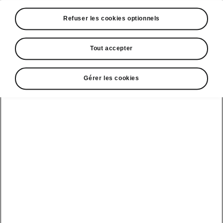
Refuser les cookies optionnels
Tout accepter
• Préparez-vous
à réceptionner votre nouvelle Škoda en
Gérer les cookies
remplissant la liste d'éléments à faire.
• Apprenez tout ce que vous devez savoir sur