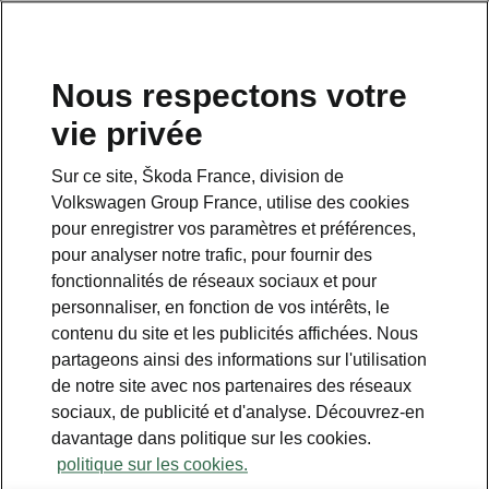
Nous respectons votre
vie privée
Sur ce site, Škoda France, division de
MyŠkoda App
Volkswagen Group France, utilise des cookies
Suivez votre commande de
pour enregistrer vos paramètres et préférences,
véhicule*
pour analyser notre trafic, pour fournir des
fonctionnalités de réseaux sociaux et pour
• Consultez facilement la configuration de
personnaliser, en fonction de vos intérêts, le
votre voiture et l'état de la commande.
contenu du site et les publicités affichées. Nous
partageons ainsi des informations sur l'utilisation
de notre site avec nos partenaires des réseaux
sociaux, de publicité et d'analyse. Découvrez-en
davantage dans politique sur les cookies.
politique sur les cookies.