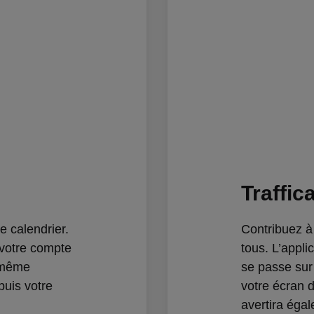
Traffic
e calendrier.
Contribuez à 
 votre compte
tous. L’appli
t même
se passe sur 
puis votre
votre écran d
avertira éga