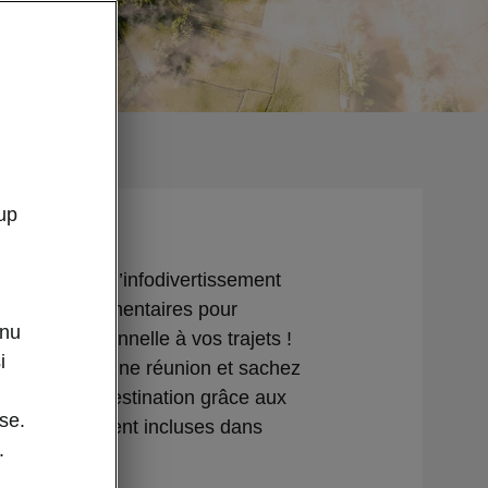
up
tre système d’infodivertissement
vices supplémentaires pour
enu
touche personnelle à vos trajets !
i
plus jamais une réunion et sachez
 fait à votre destination grâce aux
se.
nfodivertissement incluses dans
.
n MyŠkoda.