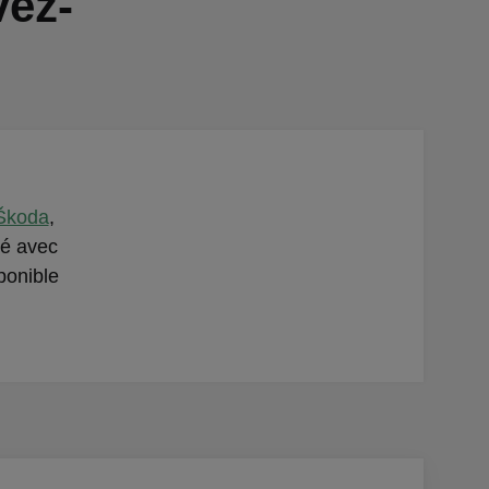
vez-
yŠkoda
,
ué avec
ponible