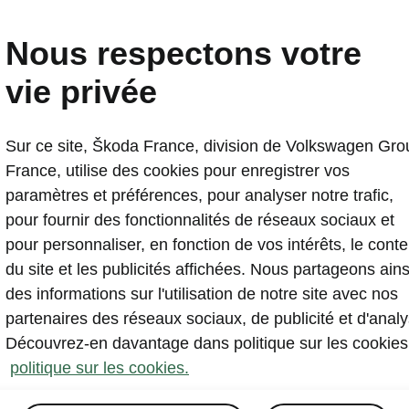
Nous respectons votre
Configurez votre modèle idéal
vie privée
Sur ce site, Škoda France, division de Volkswagen Gro
France, utilise des cookies pour enregistrer vos
paramètres et préférences, pour analyser notre trafic,
terie est l’élément central d’une voiture
pour fournir des fonctionnalités de réseaux sociaux et
ique et sa longévité dépend surtout de l
pour personnaliser, en fonction de vos intérêts, le cont
e dont elle est utilisée au quotidien. L
du site et les publicités affichées. Nous partageons ains
nouvelle, c’est qu’elle demande peu
des informations sur l'utilisation de notre site avec nos
ntion : la gestion électronique veille en
partenaires des réseaux sociaux, de publicité et d'analy
ence sur sa température, sa charge et
Découvrez-en davantage dans politique sur les cookies
ionnement général.
politique sur les cookies.