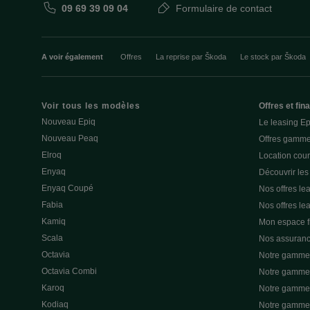
09 69 39 09 04
Formulaire de contact
A voir également
Offres
La reprise par Škoda
Le stock par Škoda
Voir tous les modèles
Offres et fi
Nouveau Epiq
Le leasing E
Nouveau Peaq
Offres gamme
Elroq
Location cou
Enyaq
Découvrir les
Enyaq Coupé
Nos offres lea
Fabia
Nos offres le
Kamiq
Mon espace 
Scala
Nos assuran
Octavia
Notre gamme 
Octavia Combi
Notre gamme 
Karoq
Notre gamme 
Kodiaq
Notre gamme 