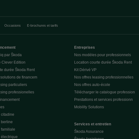
Occasions
E-brochures et tarifs
nancement
Entreprises
piq par Škoda
Nos modèles pour professionnels
 Clever Edition
Location courte durée Škoda Rent
rte durée Škoda Rent
Kit Dérivé VP
 solutions de financem
Nos offres leasing professionnelles
sing particuliers
Nos offres auto-école
asing professionelles
Télécharger le catalogue profession
financement
Prestations et services professionn
ces
Mobility Solutions
citadine
berline
Services et entretien
familiale
Škoda Assurance
électrique
Škoda Assistance