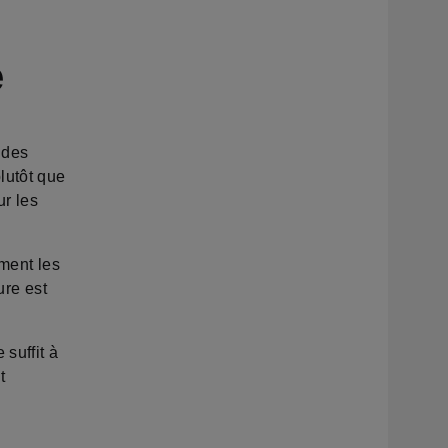
e
udes
lutôt que
ur les
ement les
ure est
 suffit à
t