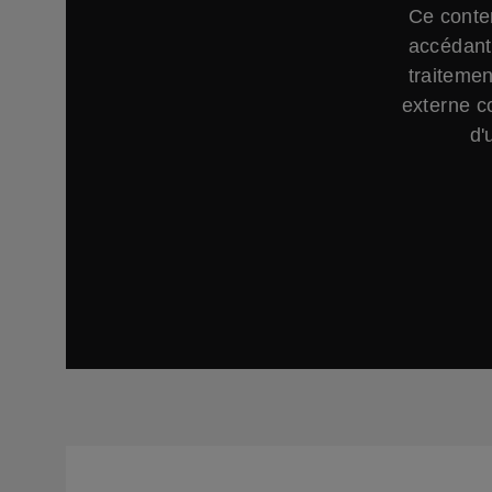
Ce conte
accédant 
traitemen
externe c
d'