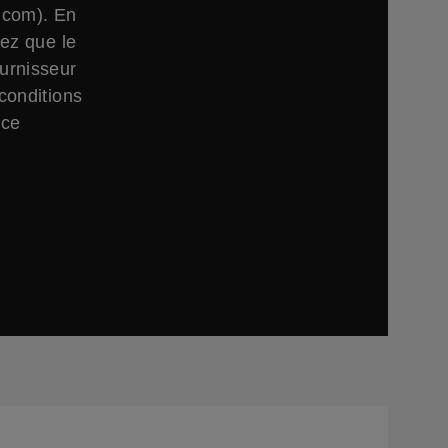
.com). En
tez que le
ournisseur
conditions
 ce