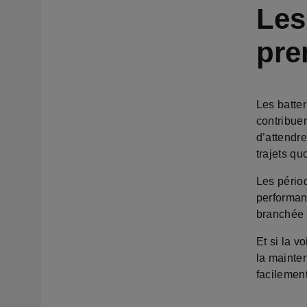
Les
pre
Les batte
contribue
d’attendre
trajets qu
Les périod
performanc
branchée 
Et si la v
la mainte
facilement