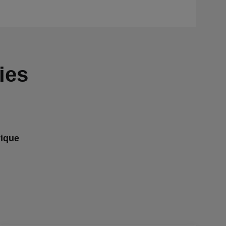
ies
rique