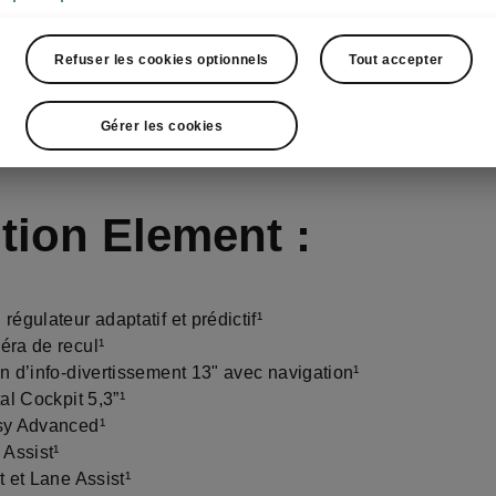
Réserver un essai
Refuser les cookies optionnels
Tout accepter
Gérer les cookies
ition Element :
régulateur adaptatif et prédictif¹
ra de recul¹
n d’info-divertissement 13" avec navigation¹
tal Cockpit 5,3”¹
sy Advanced¹
 Assist¹
t et Lane Assist¹