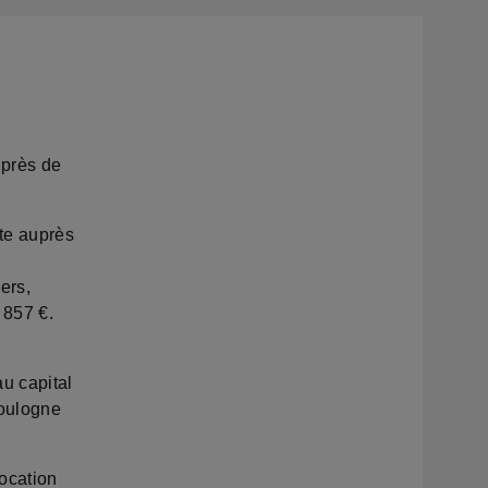
uprès de
te auprès
ers,
 857 €.
u capital
Boulogne
ocation