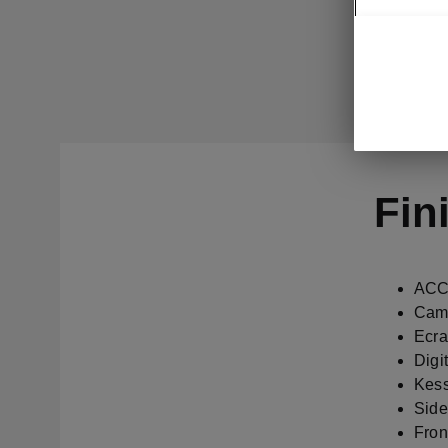
Fin
ACC 
Camé
Ecra
Digi
Kes
Side
Fron