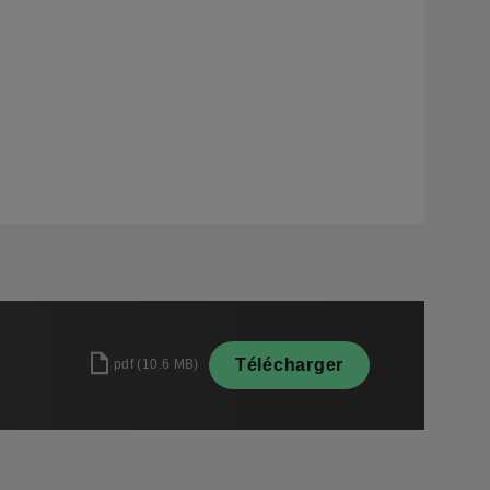
Télécharger
pdf
(
10.6 MB
)