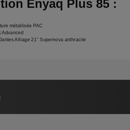
ition Enyaq Plus 85 :
ture métallisée PAC
k Advanced
Jantes Alliage 21'' Supernova anthracite
q