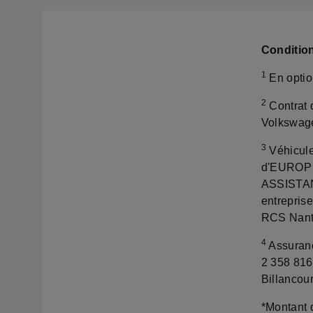
Conditio
1
En option
2
Contrat 
Volkswag
3
Véhicule
d'EUROP 
ASSISTANC
entreprise
RCS Nant
4
Assuranc
2 358 816
Billancour
*Montant 