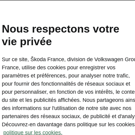
Nous respectons votre
vie privée
aq Element 85 à parti
Sur ce site, Škoda France, division de Volkswagen Gro
France, utilise des cookies pour enregistrer vos
paramètres et préférences, pour analyser notre trafic,
pour fournir des fonctionnalités de réseaux sociaux et
pour personnaliser, en fonction de vos intérêts, le cont
539€/mois**
du site et les publicités affichées. Nous partageons ains
des informations sur l'utilisation de notre site avec nos
Sans apport - Durée : 37 mois ou 30 000 km
partenaires des réseaux sociaux, de publicité et d'analy
Découvrez-en davantage dans politique sur les cookies
politique sur les cookies.